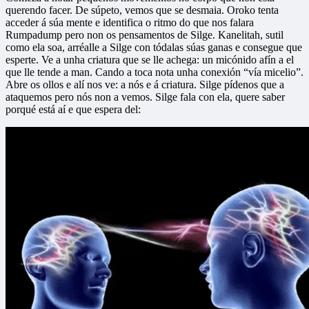
querendo facer. De súpeto, vemos que se desmaia. Oroko tenta
acceder á súa mente e identifica o ritmo do que nos falara
Rumpadump pero non os pensamentos de Silge. Kanelitah, sutil
como ela soa, arréalle a Silge con tódalas súas ganas e consegue que
esperte. Ve a unha criatura que se lle achega: un micónido afín a el
que lle tende a man. Cando a toca nota unha conexión “vía micelio”.
Abre os ollos e alí nos ve: a nós e á criatura. Silge pídenos que a
ataquemos pero nós non a vemos. Silge fala con ela, quere saber
porqué está aí e que espera del: