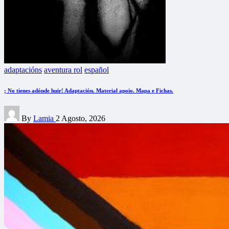
Posted
adaptacións
aventura rol
español
in
¡ No tienes adónde huir! Adaptación. Material apoio. Mapa e Fichas.
Posted
By
Lamia
2 Agosto, 2026
by