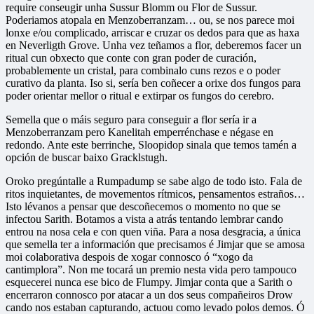
require conseugir unha Sussur Blomm ou Flor de Sussur.
Poderiamos atopala en Menzoberranzam… ou, se nos parece moi
lonxe e/ou complicado, arriscar e cruzar os dedos para que as haxa
en Neverligth Grove. Unha vez teñamos a flor, deberemos facer un
ritual cun obxecto que conte con gran poder de curación,
probablemente un cristal, para combinalo cuns rezos e o poder
curativo da planta. Iso si, sería ben coñecer a orixe dos fungos para
poder orientar mellor o ritual e extirpar os fungos do cerebro.
Semella que o máis seguro para conseguir a flor sería ir a
Menzoberranzam pero Kanelitah emperrénchase e négase en
redondo. Ante este berrinche, Sloopidop sinala que temos tamén a
opción de buscar baixo Gracklstugh.
Oroko pregúntalle a Rumpadump se sabe algo de todo isto. Fala de
ritos inquietantes, de movementos rítmicos, pensamentos estraños…
Isto lévanos a pensar que descoñecemos o momento no que se
infectou Sarith. Botamos a vista a atrás tentando lembrar cando
entrou na nosa cela e con quen viña. Para a nosa desgracia, a única
que semella ter a información que precisamos é Jimjar que se amosa
moi colaborativa despois de xogar connosco ó “xogo da
cantimplora”. Non me tocará un premio nesta vida pero tampouco
esquecerei nunca ese bico de Flumpy. Jimjar conta que a Sarith o
encerraron connosco por atacar a un dos seus compañeiros Drow
cando nos estaban capturando, actuou como levado polos demos. Ó