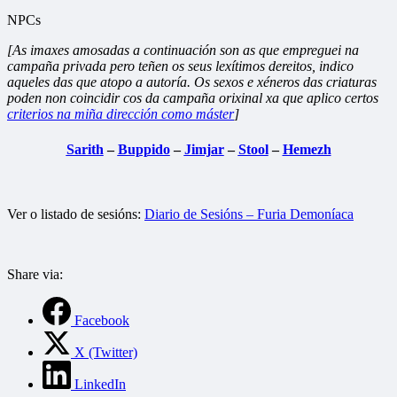
NPCs
[As imaxes amosadas a continuación son as que empreguei na
campaña privada pero teñen os seus lexítimos dereitos, indico
aqueles das que atopo a autoría. Os sexos e xéneros das criaturas
poden non coincidir cos da campaña orixinal xa que aplico certos
criterios na miña dirección como máster
]
Sarith
–
Buppido
–
Jimjar
–
Stool
–
Hemezh
Ver o listado de sesións:
Diario de Sesións – Furia Demoníaca
Share via:
Facebook
X (Twitter)
LinkedIn