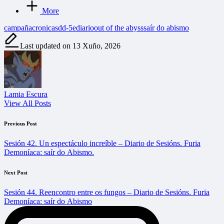
More
Tags:
campaña
cronicas
dd-5e
diario
out of the abyss
saír do abismo
Last updated on 13 Xuño, 2026
Lamia Escura
View All Posts
Post
Previous Post
navigation
Sesión 42. Un espectáculo increíble – Diario de Sesións. Furia
Demoníaca: saír do Abismo.
Next Post
Sesión 44. Reencontro entre os fungos – Diario de Sesións. Furia
Demoníaca: saír do Abismo