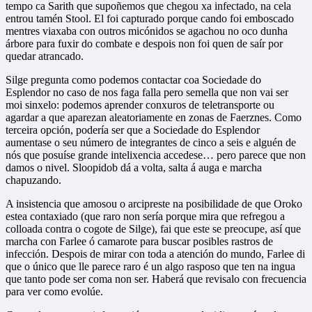
tempo ca Sarith que supoñemos que chegou xa infectado, na cela
entrou tamén Stool. El foi capturado porque cando foi emboscado
mentres viaxaba con outros micónidos se agachou no oco dunha
árbore para fuxir do combate e despois non foi quen de saír por
quedar atrancado.
Silge pregunta como podemos contactar coa Sociedade do
Esplendor no caso de nos faga falla pero semella que non vai ser
moi sinxelo: podemos aprender conxuros de teletransporte ou
agardar a que aparezan aleatoriamente en zonas de Faerznes. Como
terceira opción, podería ser que a Sociedade do Esplendor
aumentase o seu número de integrantes de cinco a seis e alguén de
nós que posuíse grande intelixencia accedese… pero parece que non
damos o nivel. Sloopidob dá a volta, salta á auga e marcha
chapuzando.
A insistencia que amosou o arcipreste na posibilidade de que Oroko
estea contaxiado (que raro non sería porque mira que refregou a
colloada contra o cogote de Silge), fai que este se preocupe, así que
marcha con Farlee ó camarote para buscar posibles rastros de
infección. Despois de mirar con toda a atención do mundo, Farlee di
que o único que lle parece raro é un algo rasposo que ten na ingua
que tanto pode ser coma non ser. Haberá que revisalo con frecuencia
para ver como evolúe.