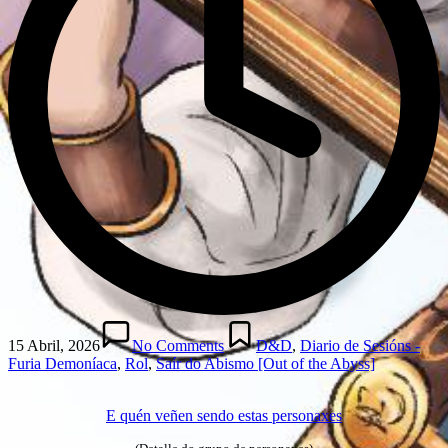
Posted
in
15 Abril, 2026
No Comments
D&D
,
Diario de Sesións -
Furia Demoníaca
,
Rol
,
Saír do Abismo [Out of the Abyss]
E quén veñen sendo estas personaxes