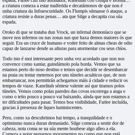
espada, Farlee cun raio abrasador, Kanelitah con Guapa e Bonita…
a criatura comeza a estar malferida e decatámonos de que non é
unha criatura da Infraescuridade. Os Flumpis súmanse ó ataque, a
criatura resiste a duras penas… ata que Silge a decapita coa súa
espada.
Oroko di que se trataba dun Vrock, un infernal demoníaco que se
move nos infernos ou nas zonas nas que haxa demos maiores ós que
seguir. Era un cruce de humano e voitre feito de almas cheas de odio
capaz de lanzarse dende as alturas para atormentar cos seus chíos.
Todo isto é moi interesante pero unha vez acordado que non nos
convence como xantar, guindámolo pola borda. Vemos que xa
estamos perto do noso destino e temos que decidir se desembarcar
na praia ou tentar meternos por uns túneles acuáticos que, de non
embarrancar, nos permitirán achegarnos máis á cidade e reducir os
tempos de viaxe. Kanelitah séntese valente así que tiramos polos
túneles. Vemos como polas paredes das covas escorrega a auga e
como o teito pouco a pouco vai baixando, aínda que non estamos a
ter dificultades para pasar. Temos boa visibilidade, Farlee incluída,
gracias á presenza de liques luminiscentes.
Pero, como xa descubrimos hai tempo, a tranquilidade e o
optimismo nunca duran demasiado. Silge comeza a sentir dor de
cabeza, nota coma se na súa mente houbese algo alleo a ela.
Comeza a notar pequenos movementos no corpo que non está