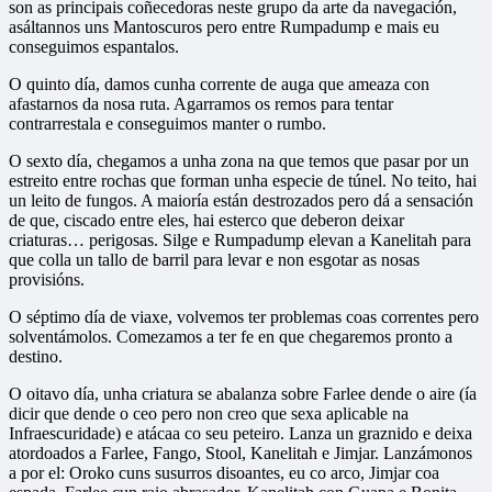
son as principais coñecedoras neste grupo da arte da navegación,
asáltannos uns Mantoscuros pero entre Rumpadump e mais eu
conseguimos espantalos.
O quinto día, damos cunha corrente de auga que ameaza con
afastarnos da nosa ruta. Agarramos os remos para tentar
contrarrestala e conseguimos manter o rumbo.
O sexto día, chegamos a unha zona na que temos que pasar por un
estreito entre rochas que forman unha especie de túnel. No teito, hai
un leito de fungos. A maioría están destrozados pero dá a sensación
de que, ciscado entre eles, hai esterco que deberon deixar
criaturas… perigosas. Silge e Rumpadump elevan a Kanelitah para
que colla un tallo de barril para levar e non esgotar as nosas
provisións.
O séptimo día de viaxe, volvemos ter problemas coas correntes pero
solventámolos. Comezamos a ter fe en que chegaremos pronto a
destino.
O oitavo día, unha criatura se abalanza sobre Farlee dende o aire (ía
dicir que dende o ceo pero non creo que sexa aplicable na
Infraescuridade) e atácaa co seu peteiro. Lanza un graznido e deixa
atordoados a Farlee, Fango, Stool, Kanelitah e Jimjar. Lanzámonos
a por el: Oroko cuns susurros disoantes, eu co arco, Jimjar coa