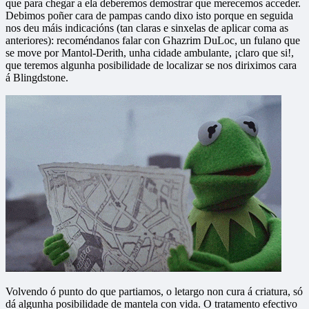
que para chegar a ela deberemos demostrar que merecemos acceder.
Debimos poñer cara de pampas cando dixo isto porque en seguida
nos deu máis indicacións (tan claras e sinxelas de aplicar coma as
anteriores): recoméndanos falar con Ghazrim DuLoc, un fulano que
se move por Mantol-Derith, unha cidade ambulante, ¡claro que si!,
que teremos algunha posibilidade de localizar se nos diriximos cara
á Blingdstone.
Volvendo ó punto do que partiamos, o letargo non cura á criatura, só
dá algunha posibilidade de mantela con vida. O tratamento efectivo