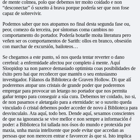
de mente colmea, polo que debemos ter moito coidado e non
“desconectar” ó suxeito á brava porque podería ser que non fose
capaz de sobrevivir.
Podemos saber que nos atopamos no final desta segunda fase ou,
peor, comezo da terceira, por síntomas coma cambios no
comportamento do portador. Podería botarlle moita literatura pero
veñen ser os comportamentos de Sarith: ollos en branco, obsesión
con marchar de excursión, bailoteos…
Se chegamos a este punto, só nos queda tentar reverter o dano
cerebral: a enfermidade afectou por completo á mente. Aquí
Sloopidop xa non parece demasiado optimista coas posibilidades de
éxito pero hai que recoñecer que mantén o seu entusiasmo
investigador. Fálanos da Biblioteca de Graven Hollow. Di que alí
poderemos atopar uns cristais de grande poder que poderemos
empregar para provocar un letargo no portador que nos permita
gañar tempo para conseguir a súa cura. Debemos ter coidado, iso si,
de non pasarnos e aletargalo para a eternidade: se o suxeito queda
vinculado ó cristal debemos poder acceder de novo á Biblioteca para
desvinculalo. Ata aquí, todo ben. Dende aquí, sexamos conscientes
de que na ignorancia se vive mellor e non sempre a información é
poder: a Biblioteca foi tallada nos ósos do mundo e protexida por
maxia, unha maxia intelixente que pode evitar que accedan as
persoas que non merecen entrar e favorecer ás que si. Isto implica