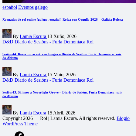
Posted
español
Eventos
galego
in
Xornadas de rol online [galego, español] Rolea con Orgullo 2026 – Galicia Rolera
Posted
By
Lamia Escura
13 Xuño, 2026
by
Posted
D&D
Diario de Sesións - Furia Demoníaca
Rol
in
Sesión 44. Reencontro entre os fungos – Diario de Sesións. Furia Demoníaca: saír
do Abismo
Posted
By
Lamia Escura
15 Maio, 2026
by
Posted
D&D
Diario de Sesións - Furia Demoníaca
Rol
in
Sesión 43. Si, imos a Neverlight Grove – Diario de Sesións. Furia Demoníaca: saír
do Abismo
Posted
By
Lamia Escura
15 Abril, 2026
by
Copyright 2026 — Rol | Lamia Escura. All rights reserved.
Bloglo
WordPress Theme