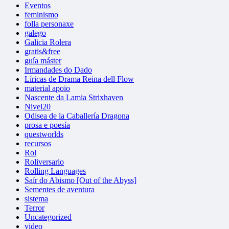
Eventos
feminismo
folla personaxe
galego
Galicia Rolera
gratis&free
guía máster
Irmandades do Dado
Líricas de Drama
Reina dell Flow
material apoio
Nascente da Lamia
Strixhaven
Nivel20
Odisea de la Caballería Dragona
prosa e poesía
questworlds
recursos
Rol
Roliversario
Rolling Languages
Saír do Abismo [Out of the Abyss]
Sementes de aventura
sistema
Terror
Uncategorized
video