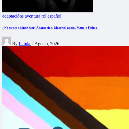
Posted
adaptacións
aventura rol
español
in
¡ No tienes adónde huir! Adaptación. Material apoio. Mapa e Fichas.
Posted
By
Lamia
2 Agosto, 2026
by